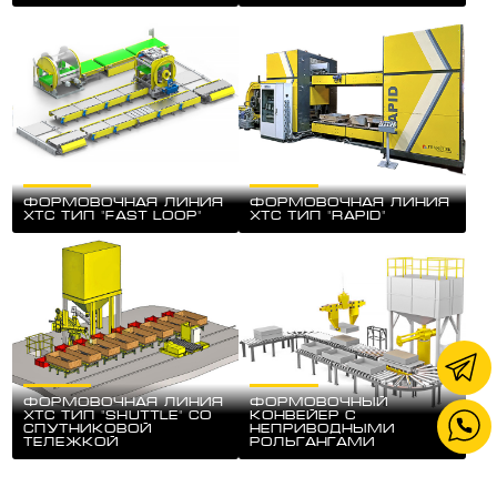
Формовочная Линия
Формовочная Линия
ХТС тип "FAST LOOP"
ХТС тип "RAPID"
Формовочная Линия
Формовочный
ХТС тип "SHUTTLE" со
конвейер с
спутниковой
неприводными
тележкой
рольгангами