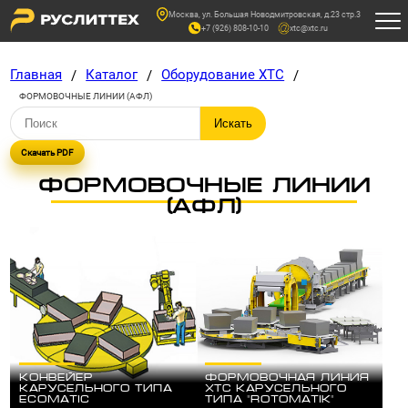
Москва, ул. Большая Новодмитровская, д.23 стр.3
+7 (926) 808-10-10
xtc@xtc.ru
Главная
Каталог
Оборудование ХТС
/
/
/
ФОРМОВОЧНЫЕ ЛИНИИ (АФЛ)
Скачать PDF
ФОРМОВОЧНЫЕ ЛИНИИ
(АФЛ)
Конвейер
Формовочная Линия
карусельного типа
ХТС карусельного
ECOMATIC
типа "ROTOMATIK"