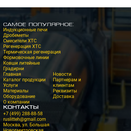
Самое популярное:
Индукционные печи
Дробеметы
Смесители ХТС
Регенерация ХТС
Термическая регенерация
Формовочные линии
Ковши литейные
Градирни
Главная
Новости
Каталог продукции
Партнерам и
Услуги
клиентам
Материалы
Реквизиты
Оборудование
Доставка
О компании
Контакты
+7 (499) 288-88-58
ruslitteh@gmail.com
Москва, ул. Большая
Новодмитровская,