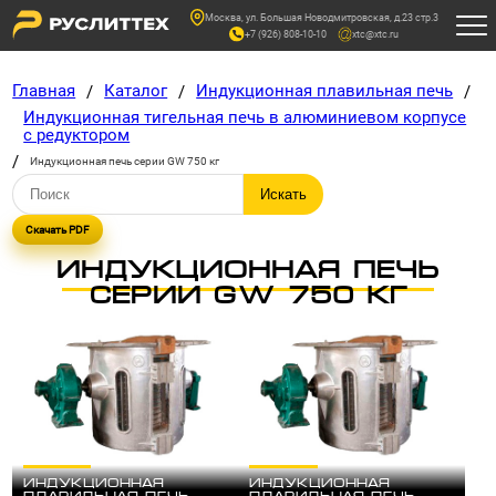
Москва, ул. Большая Новодмитровская, д.23 стр.3
+7 (926) 808-10-10
xtc@xtc.ru
Главная
Каталог
Индукционная плавильная печь
/
/
/
Индукционная тигельная печь в алюминиевом корпусе
с редуктором
/
Индукционная печь серии GW 750 кг
Скачать PDF
ИНДУКЦИОННАЯ ПЕЧЬ
СЕРИИ GW 750 КГ
Индукционная
Индукционная