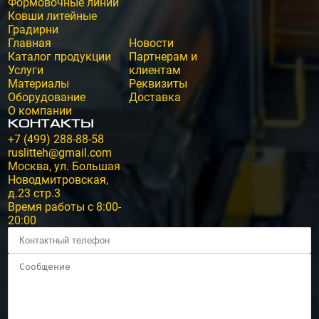
Формовочные линии
Ковши литейные
Градирни
Главная
Новости
Каталог продукции
Партнерам и
Услуги
клиентам
Материалы
Реквизиты
Оборудование
Доставка
О компании
Контакты
+7 (499) 288-88-58
ruslitteh@gmail.com
Москва, ул. Большая
Новодмитровская,
д.23 стр.3
Время работы с 8:00-
20:00