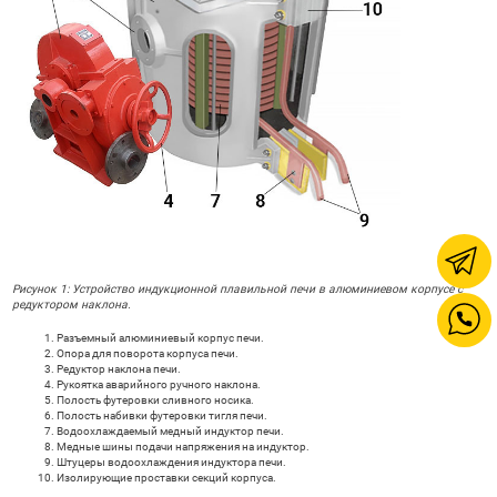
Рисунок 1: Устройство индукционной плавильной печи в алюминиевом корпусе с
редуктором наклона.
Разъемный алюминиевый корпус печи.
Опора для поворота корпуса печи.
Редуктор наклона печи.
Рукоятка аварийного ручного наклона.
Полость футеровки сливного носика.
Полость набивки футеровки тигля печи.
Водоохлаждаемый медный индуктор печи.
Медные шины подачи напряжения на индуктор.
Штуцеры водоохлаждения индуктора печи.
Изолирующие проставки секций корпуса.