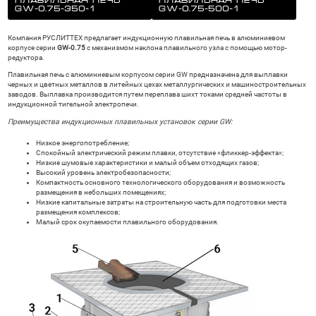
плавильная печь
плавильная печь
GW-0.75-350-1
GW-0.75-500-1
Компания РУСЛИТТЕХ предлагает индукционную плавильная печь в алюминиевом
корпусе серии
GW-0.75
с механизмом наклона плавильного узла с помощью мотор-
редуктора.
Плавильная печь с алюминиевым корпусом серии GW предназначена для выплавки
черных и цветных металлов в литейных цехах металлургических и машиностроительных
заводов. Выплавка производится путем переплава шихт токами средней частоты в
индукционной тигельной электропечи.
Преимущества индукционных плавильных установок серии GW:
Низкое энергопотребление;
Спокойный электрический режим плавки, отсутствие «фликкер-эффекта»;
Низкие шумовые характеристики и малый объем отходящих газов;
Высокий уровень электробезопасности;
Компактность основного технологического оборудования и возможность
размещения в небольших помещениях;
Низкие капитальные затраты на строительную часть для подготовки места
размещения комплексов;
Малый срок окупаемости плавильного оборудования.