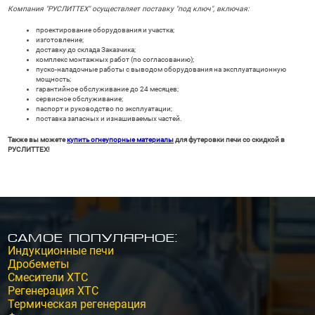
Компания "РУСЛИТТЕХ" осуществляет поставку "под ключ", включая:
проектирование оборудования и участка;
изготовление;
доставку до склада Заказчика;
комплекс монтажных работ (по согласованию);
пуско-наладочные работы с выводом оборудования на эксплуатационную
мощность;
гарантийное обслуживание до 24 месяцев;
сервисное обслуживание;
паспорт и руководство по эксплуатации;
поставка запасных и изнашиваемых частей.
Также вы можете
купить огнеупорные материалы
для футеровки печи со скидкой в
РУСЛИТТЕХ!
Самое популярное:
Индукционные печи
Дробеметы
Смесители ХТС
Регенерация ХТС
Термическая регенерация