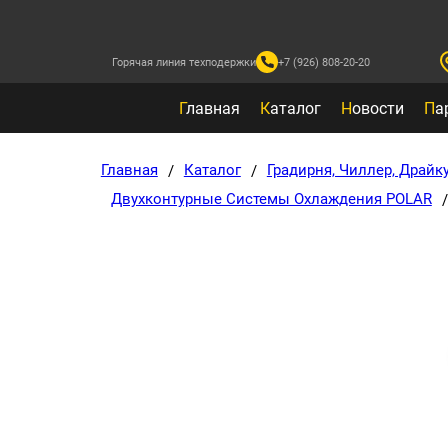
Горячая линия техподержки
+7 (926) 808-20-20
Г
лавная
К
аталог
Н
овости
П
а
Главная
Каталог
Градирня, Чиллер, Драйк
/
/
Двухконтурные Системы Охлаждения POLAR
/