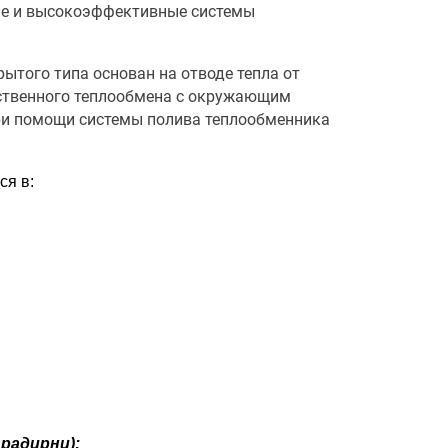
е и высокоэффективные системы
ытого типа основан на отводе тепла от
ественного теплообмена с окружающим
ри помощи системы полива теплообменника
ся в:
радирни):