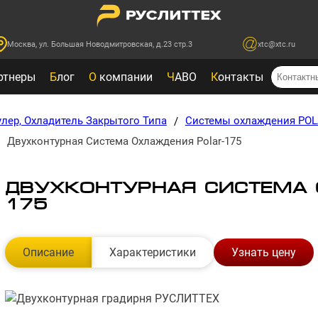
Москва, ул. Большая Новодмитровская, д.23 стр.3
xtc@xtc.ru
ртнеры
Б
лог
О
компании
Ч
АВО
К
онтакты
улер, Охладитель Закрытого Типа
Системы охлаждения PO
/
Двухконтурная Система Охлаждения Polar-175
ДВУХКОНТУРНАЯ СИСТЕМА 
175
Описание
Характеристики
Узнать цену