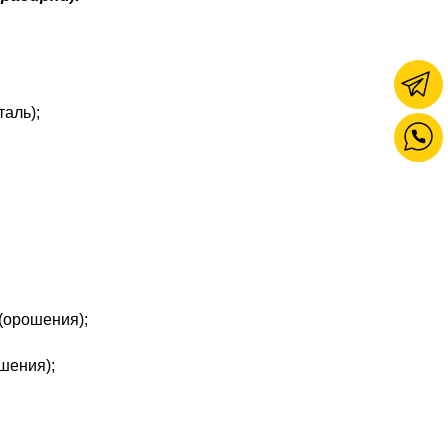
аль);
(орошения);
шения);