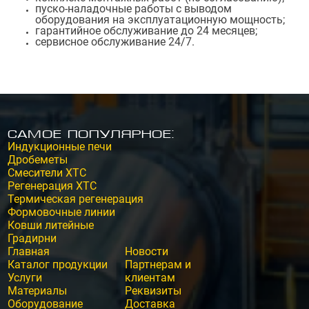
пуско-наладочные работы с выводом
оборудования на эксплуатационную мощность;
гарантийное обслуживание до 24 месяцев;
сервисное обслуживание 24/7.
Самое популярное:
Индукционные печи
Дробеметы
Смесители ХТС
Регенерация ХТС
Термическая регенерация
Формовочные линии
Ковши литейные
Градирни
Главная
Новости
Каталог продукции
Партнерам и
Услуги
клиентам
Материалы
Реквизиты
Оборудование
Доставка