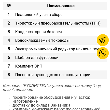
№
Наименование
1
Плавильный узел в сборе
2
Тиристорный преобразователь частоты (ТПЧ)
3
Конденсаторная батарея
4
Водоохлаждаемые тоководы
5
Электромеханический редуктор наклона печи
6
Шаблон для футеровки
7
Комплект ЗИП
8
Паспорт и руководство по эксплуатации
Компания "РУСЛИТТЕХ" осуществляет поставку "под
ключ", включая:
проектирование оборудования и участка;
изготовление;
доставку до склада Заказчика;
комплекс монтажных работ (по согласованию);