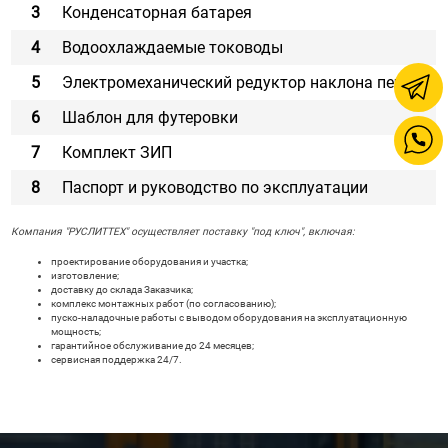
3
Конденсаторная батарея
4
Водоохлаждаемые тоководы
5
Электромеханический редуктор наклона печи
6
Шаблон для футеровки
7
Комплект ЗИП
8
Паспорт и руководство по эксплуатации
Компания "РУСЛИТТЕХ" осуществляет поставку "под ключ", включая:
проектирование оборудования и участка;
изготовление;
доставку до склада Заказчика;
комплекс монтажных работ (по согласованию);
пуско-наладочные работы с выводом оборудования на эксплуатационную
мощность;
гарантийное обслуживание до 24 месяцев;
сервисная поддержка 24/7.