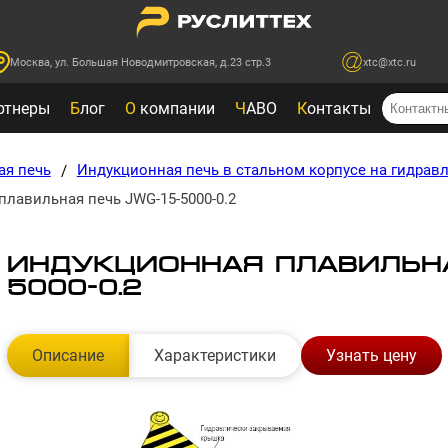
Москва, ул. Большая Новодмитровская, д.23 стр.3
xtc@xtc.ru
ртнеры
Б
лог
О
компании
Ч
АВО
К
онтакты
ая печь
Индукционная печь в стальном корпусе на гидрав
/
лавильная печь JWG-15-5000-0.2
ИНДУКЦИОННАЯ ПЛАВИЛЬНА
5000-0.2
Описание
Характеристики
Узнать цену