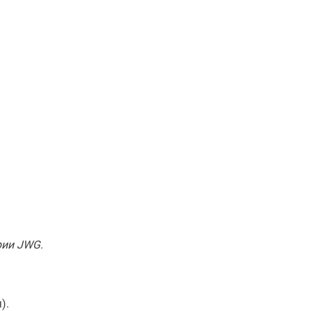
рии JWG.
).