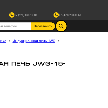
+7 (926) 808-10-10
+7 (499) 288-88-58
лике
Индукционная печь JWG
/
/
Я ПЕЧЬ JWG-15-