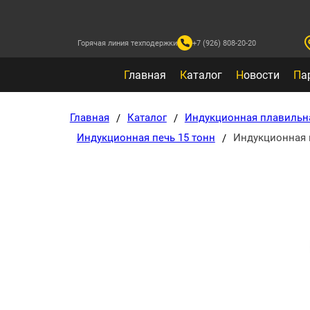
Горячая линия техподержки
+7 (926) 808-20-20
Г
лавная
К
аталог
Н
овости
П
а
Главная
Каталог
Индукционная плавильн
/
/
Индукционная печь 15 тонн
Индукционная п
/