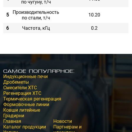
по чугуну, т/ч
Производительность
5
10.20
по стали, т/ч
6
Частота, кГц
0.2
Самое популярное:
Индукционные печи
Дробеметы
Смесители ХТС
Регенерация ХТС
Термическая регенерация
Формовочные линии
Ковши литейные
Градирни
Главная
Новости
Каталог продукции
Партнерам и