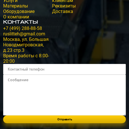
Услуги
клиентам
Материалы
Реквизиты
Оборудование
Доставка
О компании
Контакты
+7 (499) 288-88-58
ruslitteh@gmail.com
Москва, ул. Большая
Новодмитровская,
д.23 стр.3
Время работы с 8:00-
20:00