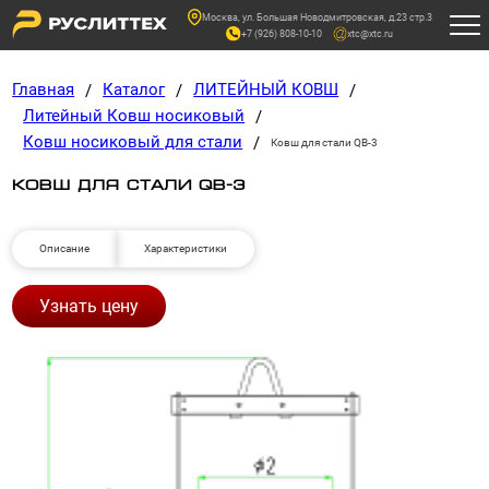
Москва, ул. Большая Новодмитровская, д.23 стр.3
+7 (926) 808-10-10
xtc@xtc.ru
Главная
Каталог
ЛИТЕЙНЫЙ КОВШ
/
/
/
Литейный Ковш носиковый
/
Ковш носиковый для стали
/
Ковш для стали QB-3
КОВШ ДЛЯ СТАЛИ QB-3
Описание
Характеристики
Узнать цену