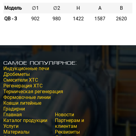
Модель
∅1
∅2
Н
А
В
QB - 3
902
980
1422
1587
2620
Самое популярное:
Индукционные печи
Дробеметы
Смесители ХТС
Регенерация ХТС
Термическая регенерация
Формовочные линии
Ковши литейные
Градирни
Главная
Новости
Каталог продукции
Партнерам и
Услуги
клиентам
Материалы
Реквизиты