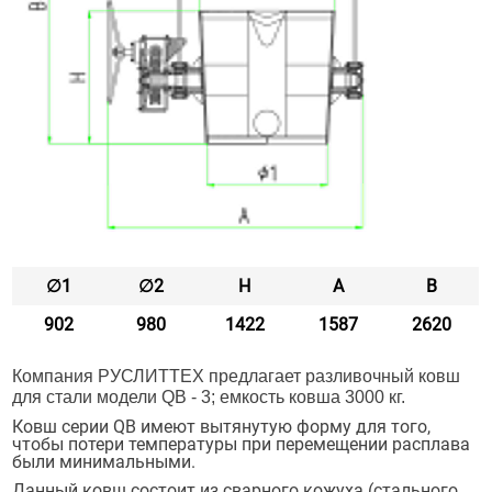
∅1
∅2
Н
А
В
902
980
1422
1587
2620
Компания РУСЛИТТЕХ предлагает разливочный ковш
для стали модели QB - 3; емкость ковша 3000 кг.
Ковш серии QB имеют вытянутую форму для того,
чтобы потери температуры при перемещении расплава
были минимальными.
Данный ковш состоит из сварного кожуха (стального