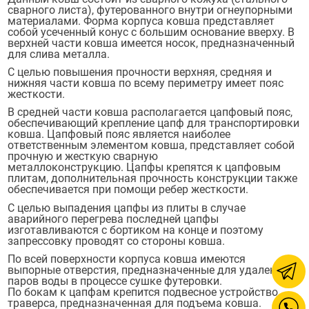
сварного листа), футерованного внутри огнеупорными
материалами. Форма корпуса ковша представляет
собой усеченный конус с большим основание вверху. В
верхней части ковша имеется носок, предназначенный
для слива металла.
С целью повышения прочности верхняя, средняя и
нижняя части ковша по всему периметру имеет пояс
жесткости.
В средней части ковша располагается цапфовый пояс,
обеспечивающий крепление цапф для транспортировки
ковша. Цапфовый пояс является наиболее
ответственным элементом ковша, представляет собой
прочную и жесткую сварную
металлоконструкцию. Цапфы крепятся к цапфовым
плитам, дополнительная прочность конструкции также
обеспечивается при помощи ребер жесткости.
С целью выпадения цапфы из плиты в случае
аварийного перегрева последней цапфы
изготавливаются с бортиком на конце и поэтому
запрессовку проводят со стороны ковша.
По всей поверхности корпуса ковша имеются
выпорные отверстия, предназначенные для удаления
паров воды в процессе сушке футеровки.
По бокам к цапфам крепится подвесное устройство
траверса, предназначенная для подъема ковша.