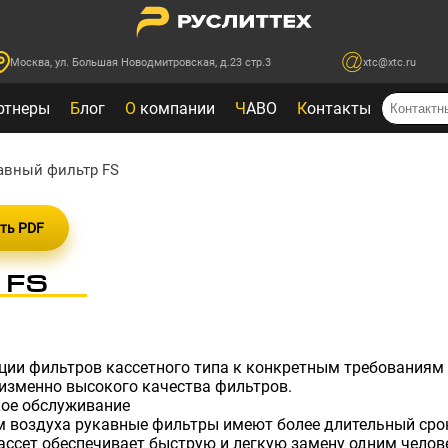
Москва, ул. Большая Новодмитровская, д.23 стр.3
xtc@xtc.ru
ртнеры
Б
лог
О
компании
Ч
АВО
К
онтакты
авный фильтр FS
ть PDF
 FS
ации фильтров кассетного типа к конкретным требования
изменно высокого качества фильтров.
кое обслуживание
ом
воздуха
рукавные
фильтры
имеют
более
длительный сро
ссет обеспечивает быструю и легкую замену одним челов