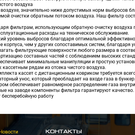
истого воздуха
воздухе, значительно ниже допустимых норм выбросов б
емой очистки обратным потоком воздуха. Наш фильтр состо
даря фильтрам, использующим обратную очистку воздуха 
сплуатационные расходы на техническое обслуживание.
зкий уровень выбросов благодаря оптимальной эффективн
 корпуса, чем у других сопоставимых систем, благодаря 
агать фильтрующие поверхности любого размера в соотве
ртизацию составных частей с соблюдением высоких станд
еспечивает минимальные манипуляции и простую установк
 кассетным рядам из отсека чистого воздуха.
плекта кассет с дистанционным ковриком требуется всего
торный унос, который преобладает на входе газа в бункер
ром обеспечивает равномерное распределение газа внутри
ые на заводе компоненты фильтра гарантируют качество.
 бесперебойную работу
Новости
Контакты