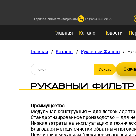
Горячая линия техподержки
+7 (926) 808-20-20
Г
лавная
К
аталог
Н
овости
П
а
Главная
Каталог
Рукавный Фильтр
Рук
/
/
/
Скача
РУКАВНЫЙ ФИЛЬТР
Преимущества
Модульная конструкция – для легкой адапт
Стандартизированное производство – для не
Низкие затраты на эксплуатацию и техничес
Благодаря методу очистки обратным поток
Пружинный механизм блокировки дверей и ка