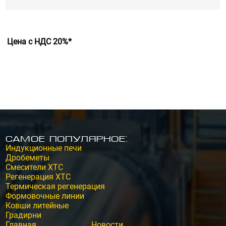
Цена с НДС 20%*
Самое популярное:
Индукционные печи
Дробеметы
Смесители ХТС
Регенерация ХТС
Термическая регенерация
Формовочные линии
Ковши литейные
Градирни
Главная
Новости