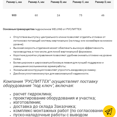
Размер
L
, мм
Размер
A
, мм
Размер
B
, мм
Размер
C
, мм
Размер
D
, мм
900
60
24
75
46
Основные преимущества
гидроклинов WEIJING от РУСЛИТТЕХ:
Отсутствие выступа у центрального клина позволяет отделять отливки от
литниково-питающей системы вертикально (на плацу или конвейере на низком
уровне);
Высокая скорость отделения может обеспечить высокую эффективность
производства, в том числе, для линий вертикальной формовки;
Короткие рукоятки управления позволяют удобнее снимать отливки на уровне
пояса;
Более широкие и шероховатые боковые лезвия для лучшей поддержки и
уменьшения скольжения во время работы;
Уникальная конструкция позволяет упростить ежедневную смазку;
Двойное уплотнение внутри для максимальной надежности;
Компания "РУСЛИТТЕХ" осуществляет поставку
оборудования "под ключ", включая:
расчет гидроклина;
проектирование оборудования и участка;
изготовление;
доставка до склада Заказчика;
комплекс монтажных работ (по согласованию);
пуско-наладочные работы с выводом