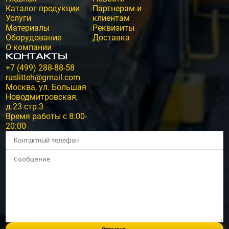
Каталог продукции
Партнерам и
Услуги
клиентам
Материалы
Реквизиты
Оборудование
Доставка
О компании
Контакты
+7 (499) 288-88-58
ruslitteh@gmail.com
Москва, ул. Большая
Новодмитровская,
д.23 стр.3
Время работы с 8:00-
20:00