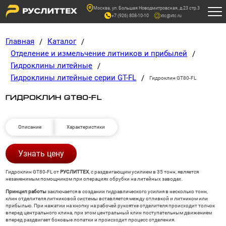
Москва, ул. Большая Новодмитровская, д.23 стр.3
+7 (926) 808-10-10
xtc@xtc.ru
Главная
Каталог
/
/
Отделение и измельчение литников и прибылей
/
Гидроклины литейные
/
Гидроклины литейные серии GT-FL
/
Гидроклин GT80-FL
ГИДРОКЛИН GT80-FL
Описание
Характеристики
Узнать цену
Гидроклин GT80-FL от
РУСЛИТТЕХ
, с раздвигающим усилием в 35 тонн, является
незаменимым помощником при операциях обрубки на литейных заводах.
Принцип работы
заключается в создании гидравлического усилия в несколько тонн,
клин отделителя литниковой системы вставляется между отливкой и литником или
прибылью. При нажатии на кнопку на рабочей рукоятке отделителя происходит толчок
вперед центрального клина, при этом центральный клин поступательным движением
вперед раздвигает боковые лопатки и происходит процесс отделения.