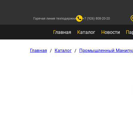
Горячая линия техподержки
+7 (926) 808-20-20
Г
лавная
К
аталог
Н
овости
П
а
Главная
Каталог
Промышленный Манипул
/
/