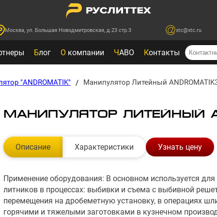
Москва, ул. Большая Новодмитровская, д.23 стр.3
xtc@xtc.ru
ртнеры
Б
лог
О
компании
Ч
АВО
К
онтакты
ятор "ANDROMATIK"
Манипулятор Литейный ANDROMATIK
/
МАНИПУЛЯТОР ЛИТЕЙНЫЙ 
Описание
Характеристики
Узнать цену
Применение оборудования: В основном используется для 
литников в процессах: выбивки и съема с выбивной решет
перемещения на дробеметную установку, в операциях шли
горячими и тяжелыми заготовками в кузнечном производ